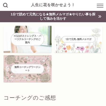
人生に花を咲かせよう！
1分で読めて元気になる★無料メルマガ★やりたい事を探
して強みを活かす
miwaのストレングス・パ
ーソナルコーチングのご
1分で元気♪無料メルマガ
案内
無料コーチングワークシ
ート
コーチングのご感想