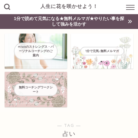
人生に花を咲かせよう！
1分で読めて元気になる★無料メルマガ★やりたい事を探
して強みを活かす
miwaのストレングス・パ
ーソナルコーチングのご
1分で元気♪無料メルマガ
案内
無料コーチングワークシ
ート
― TAG ―
占い