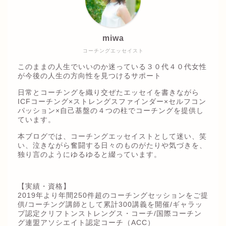
miwa
コーチングエッセイスト
このままの人生でいいのか迷っている３０代４０代女性
が今後の人生の方向性を見つけるサポート
日常とコーチングを織り交ぜたエッセイを書きながら
ICFコーチング×ストレングスファインダー×セルフコン
パッション×自己基盤の４つの柱でコーチングを提供し
ています。
本ブログでは、コーチングエッセイストとして迷い、笑
い、泣きながら奮闘する日々のものがたりや気づきを、
独り言のようにゆるゆると綴っています。
【実績・資格】
2019年より年間250件超のコーチングセッションをご提
供/コーチング講師として累計300講義を開催/ギャラッ
プ認定クリフトンストレングス・コーチ/国際コーチン
グ連盟アソシエイト認定コーチ（ACC）