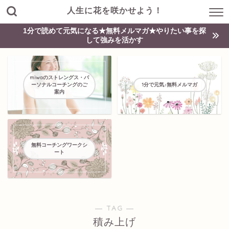
人生に花を咲かせよう！
1分で読めて元気になる★無料メルマガ★やりたい事を探
して強みを活かす
miwaのストレングス・パ
ーソナルコーチングのご
1分で元気♪無料メルマガ
案内
無料コーチングワークシ
ート
― TAG ―
積み上げ