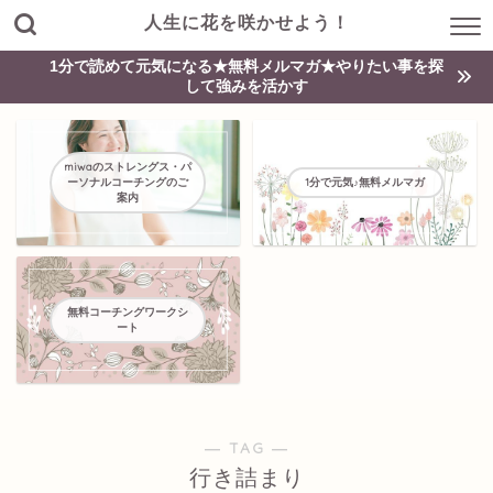
人生に花を咲かせよう！
1分で読めて元気になる★無料メルマガ★やりたい事を探
して強みを活かす
miwaのストレングス・パ
ーソナルコーチングのご
1分で元気♪無料メルマガ
案内
無料コーチングワークシ
ート
― TAG ―
行き詰まり