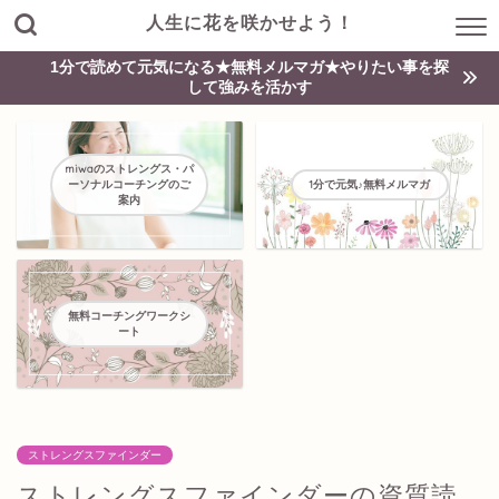
人生に花を咲かせよう！
1分で読めて元気になる★無料メルマガ★やりたい事を探
して強みを活かす
miwaのストレングス・パ
ーソナルコーチングのご
1分で元気♪無料メルマガ
案内
無料コーチングワークシ
ート
ストレングスファインダー
ストレングスファインダーの資質読