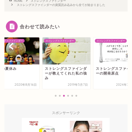
HOME
ストレングスファインダー
ストレングスファインダーの資質読み込みから全てが始まりました
合わせて読みたい
レングスファインダー
ストレングスファインダー
ストレングスファインダー
含の夏休み
ストレングスファインダ
ストレングスファイ
ーが教えてくれた私の強
ーの開発原点
み
2020年8月16日
2019年5月7日
2024年3月
スポンサーリンク