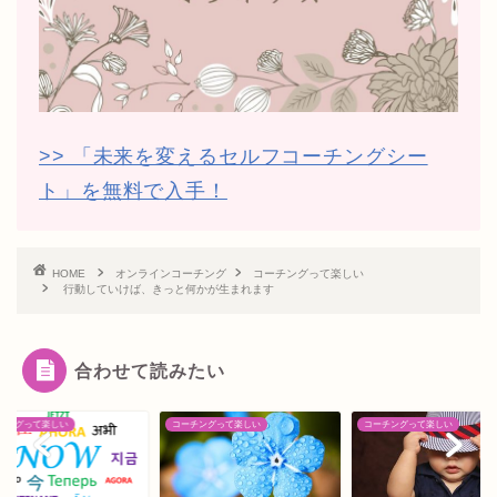
>> 「未来を変えるセルフコーチングシー
ト」を無料で入手！
HOME
オンラインコーチング
コーチングって楽しい
行動していけば、きっと何かが生まれます
合わせて読みたい
チングって楽しい
コーチングって楽しい
コーチングって楽しい