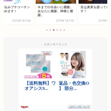
駆け込みプチコーチン
今までの出会いに感謝。
目は真実を語ってい
」始めます！
あなたに感謝。神様に感
す！
謝。
2020年1月20日
2019年7月11日
2019年9
スポンサーリンク