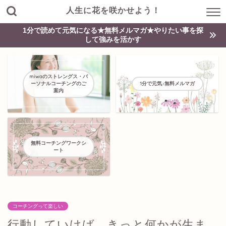
人生に花を咲かせよう！
1分で読めて元気になる★無料メルマガ★やりたい事を探
して強みを活かす
miwaのストレングス・パ
ーソナルコーチングのご
1分で元気♪無料メルマガ
案内
無料コーチングワークシ
ート
コーチングって楽しい
行動していけば、きっと何かが生ま