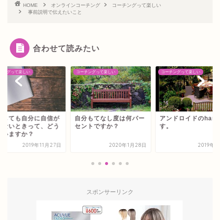
HOME
オンラインコーチング
コーチングって楽しい
事前説明で伝えたいこと
合わせて読みたい
チングって楽しい
コーチングって楽しい
コーチングって楽しい
うしても自分に自信が
自分もてなし度は何パー
アンドロイドのhana
てないときって、どう
セントですか？
す。
ていますか？
2019年11月27日
2020年1月28日
2019年
スポンサーリンク