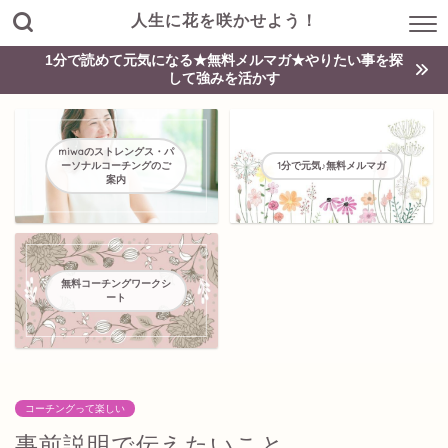
人生に花を咲かせよう！
1分で読めて元気になる★無料メルマガ★やりたい事を探
して強みを活かす
miwaのストレングス・パ
ーソナルコーチングのご
1分で元気♪無料メルマガ
案内
無料コーチングワークシ
ート
コーチングって楽しい
事前説明で伝えたいこと