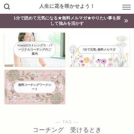
人生に花を咲かせよう！
1分で読めて元気になる★無料メルマガ★やりたい事を探
して強みを活かす
miwaのストレングス・パ
ーソナルコーチングのご
1分で元気♪無料メルマガ
案内
無料コーチングワークシ
ート
― TAG ―
コーチング 受けるとき