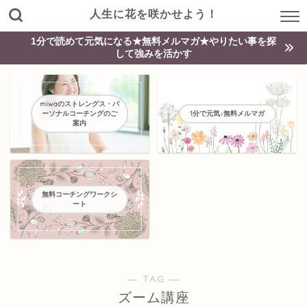
人生に花を咲かせよう！
1分で読めて元気になる★無料メルマガ★やりたい事を探
して強みを活かす
miwaのストレングス・パ
ーソナルコーチングのご
1分で元気♪無料メルマガ
案内
無料コーチングワークシ
ート
― TAG ―
ズーム講座