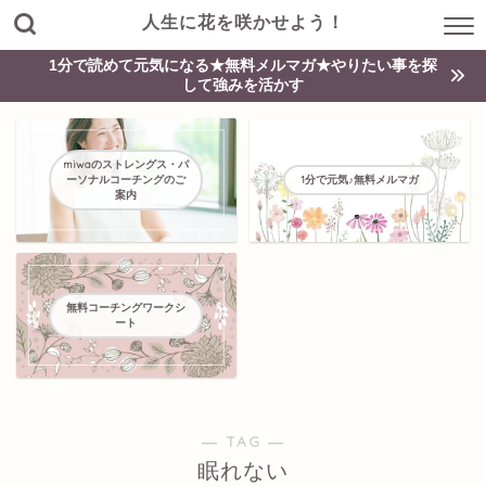
人生に花を咲かせよう！
1分で読めて元気になる★無料メルマガ★やりたい事を探
して強みを活かす
miwaのストレングス・パ
ーソナルコーチングのご
1分で元気♪無料メルマガ
案内
無料コーチングワークシ
ート
― TAG ―
眠れない