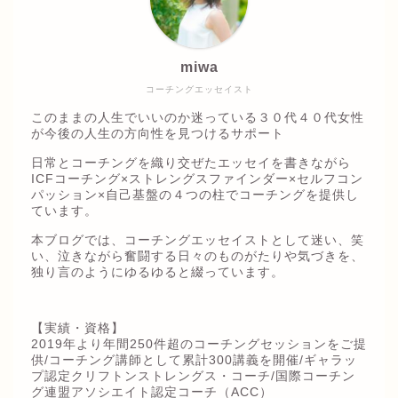
miwa
コーチングエッセイスト
このままの人生でいいのか迷っている３０代４０代女性
が今後の人生の方向性を見つけるサポート
日常とコーチングを織り交ぜたエッセイを書きながら
ICFコーチング×ストレングスファインダー×セルフコン
パッション×自己基盤の４つの柱でコーチングを提供し
ています。
本ブログでは、コーチングエッセイストとして迷い、笑
い、泣きながら奮闘する日々のものがたりや気づきを、
独り言のようにゆるゆると綴っています。
【実績・資格】
2019年より年間250件超のコーチングセッションをご提
供/コーチング講師として累計300講義を開催/ギャラッ
プ認定クリフトンストレングス・コーチ/国際コーチン
グ連盟アソシエイト認定コーチ（ACC）