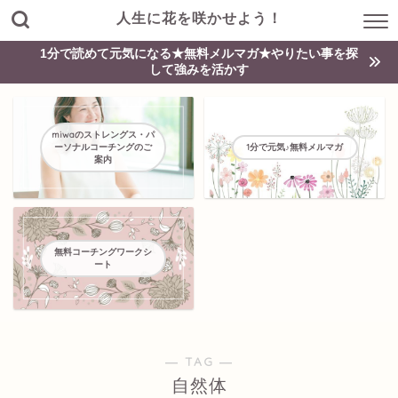
人生に花を咲かせよう！
1分で読めて元気になる★無料メルマガ★やりたい事を探
して強みを活かす
miwaのストレングス・パ
ーソナルコーチングのご
1分で元気♪無料メルマガ
案内
無料コーチングワークシ
ート
― TAG ―
自然体