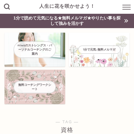
人生に花を咲かせよう！
1分で読めて元気になる★無料メルマガ★やりたい事を探
して強みを活かす
miwaのストレングス・パ
ーソナルコーチングのご
1分で元気♪無料メルマガ
案内
無料コーチングワークシ
ート
― TAG ―
資格