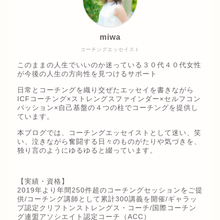
miwa
コーチングエッセイスト
このままの人生でいいのか迷っている３０代４０代女性
が今後の人生の方向性を見つけるサポート
日常とコーチングを織り交ぜたエッセイを書きながら
ICFコーチング×ストレングスファインダー×セルフコン
パッション×自己基盤の４つの柱でコーチングを提供し
ています。
本ブログでは、コーチングエッセイストとして迷い、笑
い、泣きながら奮闘する日々のものがたりや気づきを、
独り言のようにゆるゆると綴っています。
【実績・資格】
2019年より年間250件超のコーチングセッションをご提
供/コーチング講師として累計300講義を開催/ギャラッ
プ認定クリフトンストレングス・コーチ/国際コーチン
グ連盟アソシエイト認定コーチ（ACC）