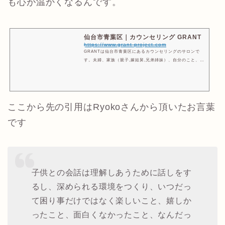
も心が温かくなるんです。
仙台市青葉区｜カウンセリング GRANT
https://www.grant-project.com
GRANTは仙台市青葉区にあるカウンセリングのサロンで
す。夫婦、家族（親子,嫁姑舅,兄弟姉妹）、自分のこと、友
人、職場の人間関係など どんな問題でも承ります。カウン
セリングは対面のほか、お電話(ｻﾛﾝ負担)やオンラインにも
対応しておりますので、ご自身に合ったスタイルをお選び
ください。 当サロンで企画するGRANT ﾌﾟﾛｼﾞｪｸﾄは生き方
を応援、支援するﾌﾟﾛｼﾞｪｸﾄです。GRANTとは叶えるとい
ここから先の引用はRyokoさんから頂いたお言葉
う意味。生きることとは自分自身を表現することです。あ
です
なたがよりあなたらしく生きるための自分プロジェクトを
ご一緒に始める場所がGRANT。
子供との会話は理解しあうために話しをす
るし、深められる環境をつくり、いつだっ
て困り事だけではなく楽しいこと、嬉しか
ったこと、面白くなかったこと、なんだっ