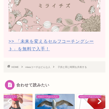
>> 「未来を変えるセルフコーチングシー
ト」を無料で入手！
HOME
miwaコーチはどんな人
子供と同じ時間を共有する
合わせて読みたい
waコーチはどんな人
miwaコーチはどんな人
miwaコーチはどんな人