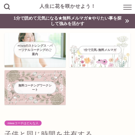
人生に花を咲かせよう！
1分で読めて元気になる★無料メルマガ★やりたい事を探
して強みを活かす
miwaのストレングス・パ
ーソナルコーチングのご
1分で元気♪無料メルマガ
案内
無料コーチングワークシ
ート
miwaコーチはどんな人
子供と同じ時間を共有する