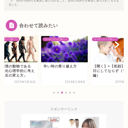
自分の気持ちを素直に受け入れること。自分の気持ちを素直に受け入れてもらえ
ること。
合わせて読みたい
チングって楽しい
コーチングって楽しい
コーチングって楽しい
は環境の動物である
辛い時の乗り越え方
【聞く】×【笑顔】は
―進化心理学的に考え
日にしてならず（子
「人生の変え方」
編）
2025年5月16日
2024年2月8日
2019年
スポンサーリンク