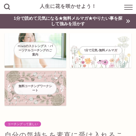
人生に花を咲かせよう！
1分で読めて元気になる★無料メルマガ★やりたい事を探
して強みを活かす
miwaのストレングス・パ
ーソナルコーチングのご
1分で元気♪無料メルマガ
案内
無料コーチングワークシ
ート
コーチングって楽しい
自分の気持ちを素直に受け入れるこ