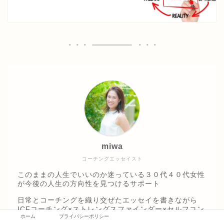
miwa
コーチングエッセイスト
このままの人生でいいのか迷っている３０代４０代女性
が今後の人生の方向性を見つけるサポート
日常とコーチングを織り交ぜたエッセイを書きながら
ICFコーチング×ストレングスファインダー×セルフコン
ホーム
プライバシーポリシー
パッション×自己基盤の４つの柱でコーチングを提供し