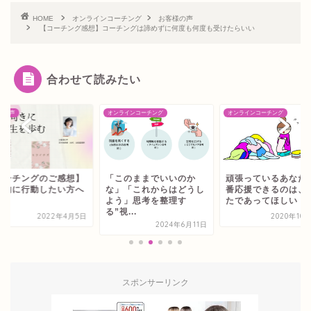
HOME
オンラインコーチング
お客様の声
【コーチング感想】コーチングは諦めずに何度も何度も受けたらいい
合わせて読みたい
様の声
オンラインコーチング
オンラインコーチング
コーチングのご感想】
「このままでいいのか
頑張っているあなた
体的に行動したい方へ
な」「これからはどうし
番応援できるのは、
よう」思考を整理す
たであってほしい！
る”視...
2022年4月5日
2020年10
2024年6月11日
スポンサーリンク