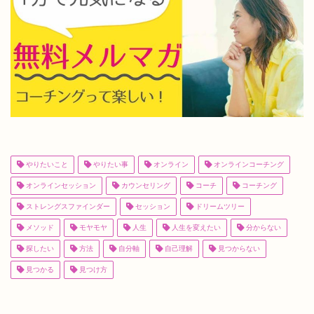
やりたいこと
やりたい事
オンライン
オンラインコーチング
オンラインセッション
カウンセリング
コーチ
コーチング
ストレングスファインダー
セッション
ドリームツリー
メソッド
モヤモヤ
人生
人生を変えたい
分からない
探したい
方法
自分軸
自己理解
見つからない
見つかる
見つけ方