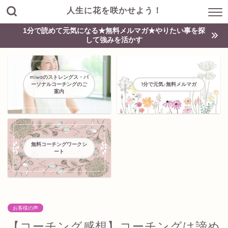
人生に花を咲かせよう！
1分で読めて元気になる★無料メルマガ★やりたい事を探
して強みを活かす
miwaのストレングス・パ
ーソナルコーチングのご
1分で元気♪無料メルマガ
案内
無料コーチングワークシ
ート
お客様の声
【コーチング感想】コーチングは諦め