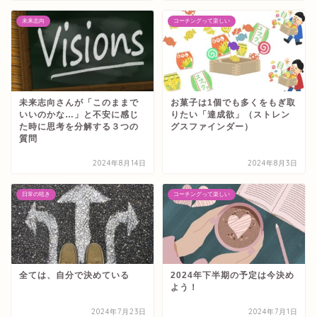
未来志向
コーチングって楽しい
未来志向さんが「このままで
お菓子は1個でも多くをもぎ取
いいのかな…」と不安に感じ
りたい「達成欲」（ストレン
た時に思考を分解する３つの
グスファインダー）
質問
2024年8月14日
2024年8月3日
日常の呟き
コーチングって楽しい
全ては、自分で決めている
2024年下半期の予定は今決め
よう！
2024年7月23日
2024年7月1日