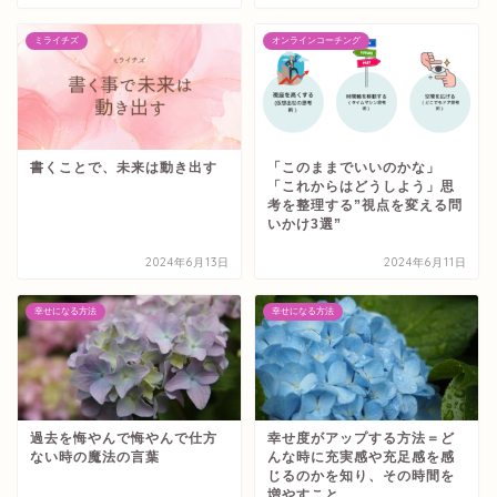
ミライチズ
オンラインコーチング
書くことで、未来は動き出す
「このままでいいのかな」
「これからはどうしよう」思
考を整理する”視点を変える問
いかけ3選”
2024年6月13日
2024年6月11日
幸せになる方法
幸せになる方法
過去を悔やんで悔やんで仕方
幸せ度がアップする方法＝ど
ない時の魔法の言葉
んな時に充実感や充足感を感
じるのかを知り、その時間を
増やすこと