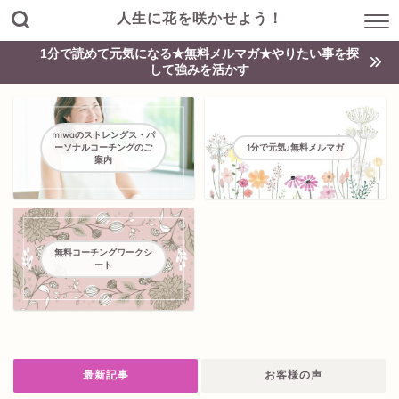
人生に花を咲かせよう！
1分で読めて元気になる★無料メルマガ★やりたい事を探
して強みを活かす
miwaのストレングス・パ
ーソナルコーチングのご
1分で元気♪無料メルマガ
案内
無料コーチングワークシ
ート
最新記事
お客様の声