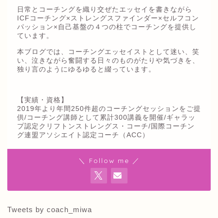
日常とコーチングを織り交ぜたエッセイを書きながら
ICFコーチング×ストレングスファインダー×セルフコン
パッション×自己基盤の４つの柱でコーチングを提供し
ています。
本ブログでは、コーチングエッセイストとして迷い、笑
い、泣きながら奮闘する日々のものがたりや気づきを、
独り言のようにゆるゆると綴っています。
【実績・資格】
2019年より年間250件超のコーチングセッションをご提
供/コーチング講師として累計300講義を開催/ギャラッ
プ認定クリフトンストレングス・コーチ/国際コーチン
グ連盟アソシエイト認定コーチ（ACC）
＼ Follow me ／
Tweets by coach_miwa