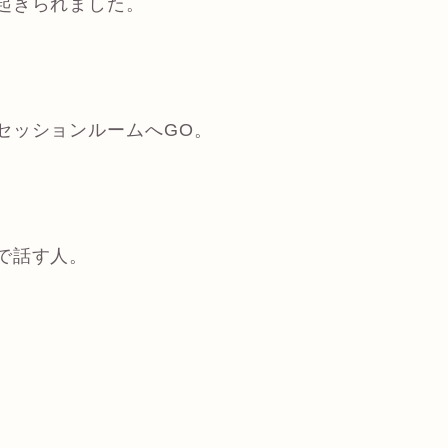
起きられました。
セッションルームへGO。
で話す人。