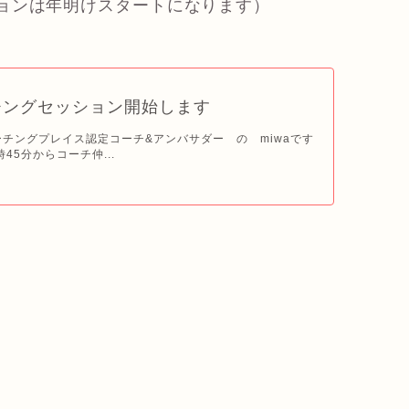
ョンは年明けスタートになります）
チングセッション開始します
ーチングプレイス認定コーチ&アンバサダー の miwaです
45分からコーチ仲...