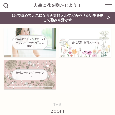
人生に花を咲かせよう！
1分で読めて元気になる★無料メルマガ★やりたい事を探
して強みを活かす
miwaのストレングス・パ
ーソナルコーチングのご
1分で元気♪無料メルマガ
案内
無料コーチングワークシ
ート
― TAG ―
zoom