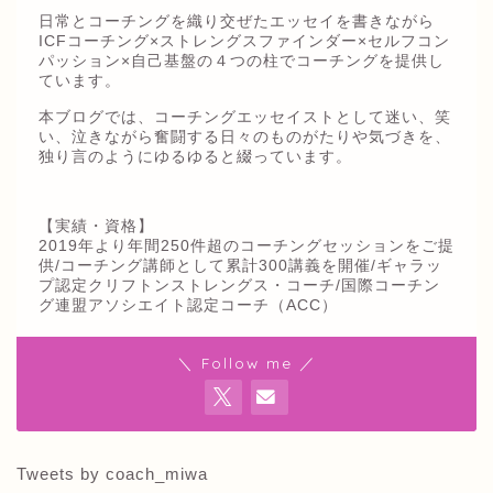
日常とコーチングを織り交ぜたエッセイを書きながら
ICFコーチング×ストレングスファインダー×セルフコン
パッション×自己基盤の４つの柱でコーチングを提供し
ています。
本ブログでは、コーチングエッセイストとして迷い、笑
い、泣きながら奮闘する日々のものがたりや気づきを、
独り言のようにゆるゆると綴っています。
【実績・資格】
2019年より年間250件超のコーチングセッションをご提
供/コーチング講師として累計300講義を開催/ギャラッ
プ認定クリフトンストレングス・コーチ/国際コーチン
グ連盟アソシエイト認定コーチ（ACC）
＼ Follow me ／
Tweets by coach_miwa