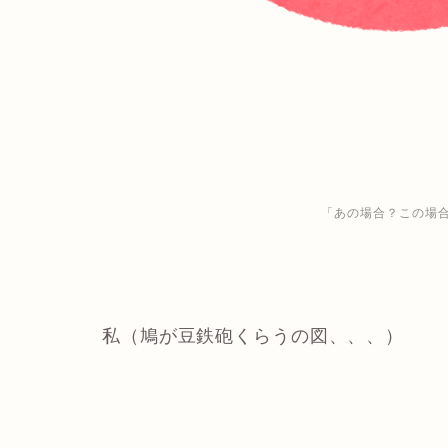
「あの場合？この場
私（鳩が豆鉄砲くらうの図、、、）