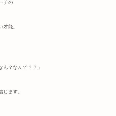
ーチの
い才能。
。
なん？なんで？？」
信じます。