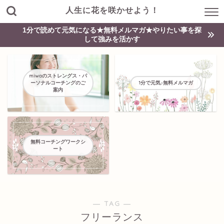
人生に花を咲かせよう！
1分で読めて元気になる★無料メルマガ★やりたい事を探
して強みを活かす
miwaのストレングス・パ
ーソナルコーチングのご
1分で元気♪無料メルマガ
案内
無料コーチングワークシ
ート
― TAG ―
フリーランス