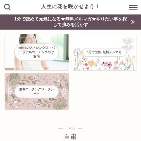
人生に花を咲かせよう！
1分で読めて元気になる★無料メルマガ★やりたい事を探
して強みを活かす
miwaのストレングス・パ
ーソナルコーチングのご
1分で元気♪無料メルマガ
案内
無料コーチングワークシ
ート
― TAG ―
自粛