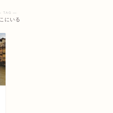
― TAG ―
こにいる
日