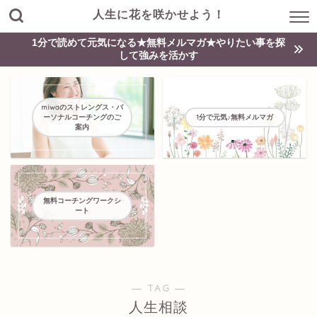
人生に花を咲かせよう！
1分で読めて元気になる★無料メルマガ★やりたい事を探
して強みを活かす
miwaのストレングス・パ
ーソナルコーチングのご
1分で元気♪無料メルマガ
案内
無料コーチングワークシ
ート
― TAG ―
人生相談