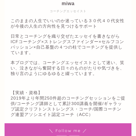
miwa
コーチングエッセイスト
このままの人生でいいのか迷っている３０代４０代女性
が今後の人生の方向性を見つけるサポート
日常とコーチングを織り交ぜたエッセイを書きながら
ICFコーチング×ストレングスファインダー×セルフコン
パッション×自己基盤の４つの柱でコーチングを提供し
ています。
本ブログでは、コーチングエッセイストとして迷い、笑
い、泣きながら奮闘する日々のものがたりや気づきを、
独り言のようにゆるゆると綴っています。
【実績・資格】
2019年より年間250件超のコーチングセッションをご提
供/コーチング講師として累計300講義を開催/ギャラッ
プ認定クリフトンストレングス・コーチ/国際コーチン
グ連盟アソシエイト認定コーチ（ACC）
＼ Follow me ／