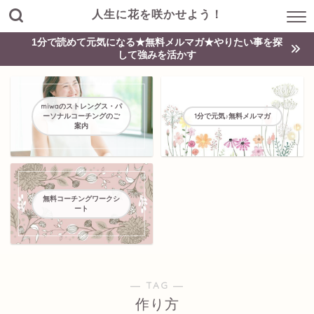
人生に花を咲かせよう！
1分で読めて元気になる★無料メルマガ★やりたい事を探
して強みを活かす
miwaのストレングス・パ
ーソナルコーチングのご
1分で元気♪無料メルマガ
案内
無料コーチングワークシ
ート
― TAG ―
作り方