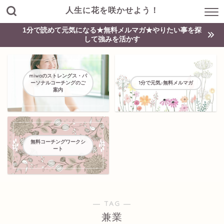
人生に花を咲かせよう！
1分で読めて元気になる★無料メルマガ★やりたい事を探
して強みを活かす
miwaのストレングス・パ
ーソナルコーチングのご
1分で元気♪無料メルマガ
案内
無料コーチングワークシ
ート
― TAG ―
兼業