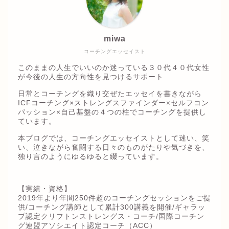
miwa
コーチングエッセイスト
このままの人生でいいのか迷っている３０代４０代女性
が今後の人生の方向性を見つけるサポート
日常とコーチングを織り交ぜたエッセイを書きながら
ICFコーチング×ストレングスファインダー×セルフコン
パッション×自己基盤の４つの柱でコーチングを提供し
ています。
本ブログでは、コーチングエッセイストとして迷い、笑
い、泣きながら奮闘する日々のものがたりや気づきを、
独り言のようにゆるゆると綴っています。
【実績・資格】
2019年より年間250件超のコーチングセッションをご提
供/コーチング講師として累計300講義を開催/ギャラッ
プ認定クリフトンストレングス・コーチ/国際コーチン
グ連盟アソシエイト認定コーチ（ACC）