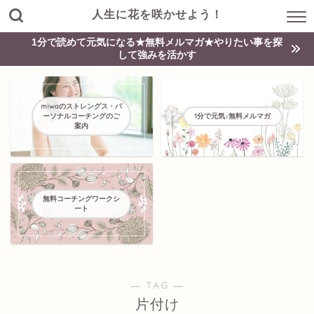
人生に花を咲かせよう！
1分で読めて元気になる★無料メルマガ★やりたい事を探
して強みを活かす
miwaのストレングス・パ
ーソナルコーチングのご
1分で元気♪無料メルマガ
案内
無料コーチングワークシ
ート
― TAG ―
片付け