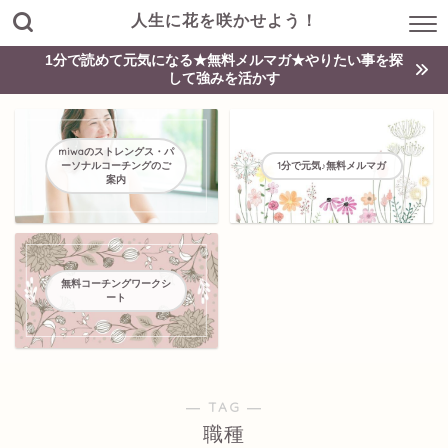
人生に花を咲かせよう！
1分で読めて元気になる★無料メルマガ★やりたい事を探
して強みを活かす
miwaのストレングス・パ
ーソナルコーチングのご
1分で元気♪無料メルマガ
案内
無料コーチングワークシ
ート
― TAG ―
職種