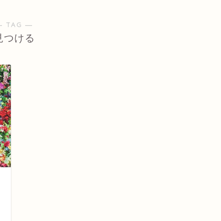
― TAG ―
見つける
日