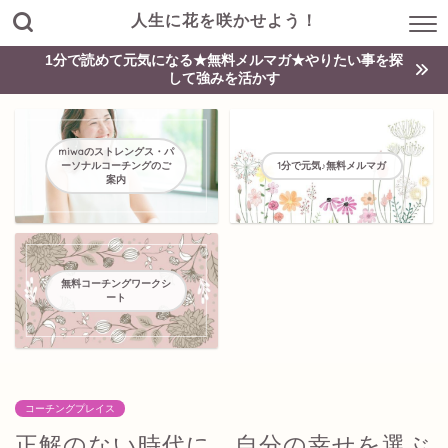
人生に花を咲かせよう！
1分で読めて元気になる★無料メルマガ★やりたい事を探
して強みを活かす
miwaのストレングス・パ
ーソナルコーチングのご
1分で元気♪無料メルマガ
案内
無料コーチングワークシ
ート
コーチングプレイス
正解のない時代に、自分の幸せを選ぶ