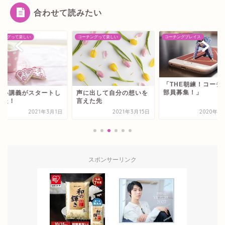
合わせて読みたい
チングって楽しい
コーチングって楽しい
コーチングプレイス
「THE朝練！コーチ
部員募集！」
しい講義がスタートし
声に出して自分の想いを
した！
言えた先
2021年3月1日
2021年3月15日
2020年1
スポンサーリンク